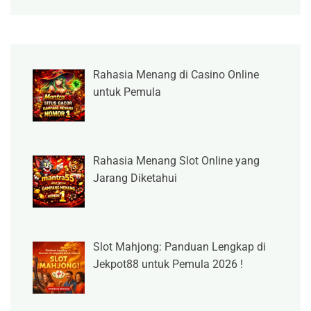
Rahasia Menang di Casino Online
untuk Pemula
Rahasia Menang Slot Online yang
Jarang Diketahui
Slot Mahjong: Panduan Lengkap di
Jekpot88 untuk Pemula 2026 !