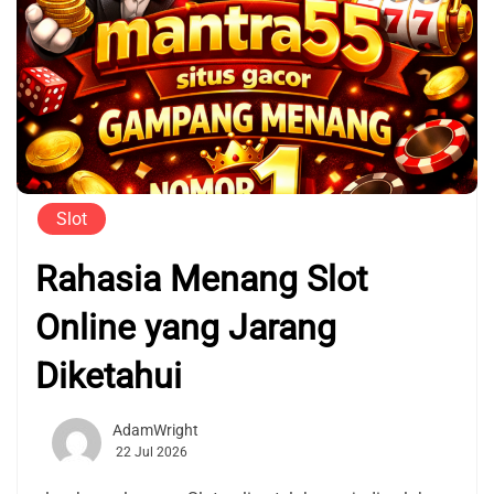
Slot
Rahasia Menang Slot
Online yang Jarang
Diketahui
AdamWright
22 Jul 2026