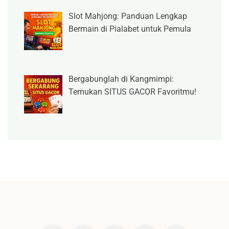
Slot Mahjong: Panduan Lengkap
Bermain di Pialabet untuk Pemula
Bergabunglah di Kangmimpi:
Temukan SITUS GACOR Favoritmu!