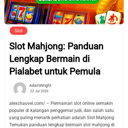
Slot
Slot Mahjong: Panduan
Lengkap Bermain di
Pialabet untuk Pemula
AdamWright
22 Jul 2026
alexchauvel.com/ – Permainan slot online semakin
populer di kalangan penggemar judi, dan salah satu
yang paling menarik perhatian adalah Slot Mahjong.
Temukan panduan lengkap bermain slot mahjong di