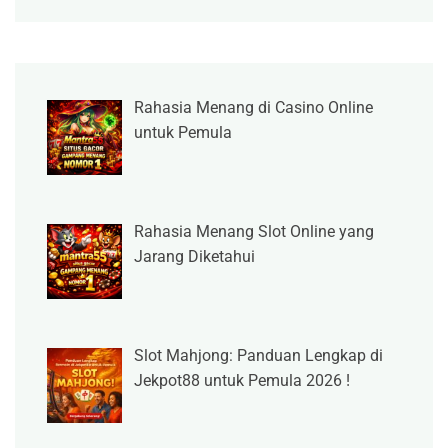
Rahasia Menang di Casino Online
untuk Pemula
Rahasia Menang Slot Online yang
Jarang Diketahui
Slot Mahjong: Panduan Lengkap di
Jekpot88 untuk Pemula 2026 !