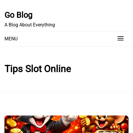
Skip
to
Go Blog
content
A Blog About Everything
MENU
Tips Slot Online