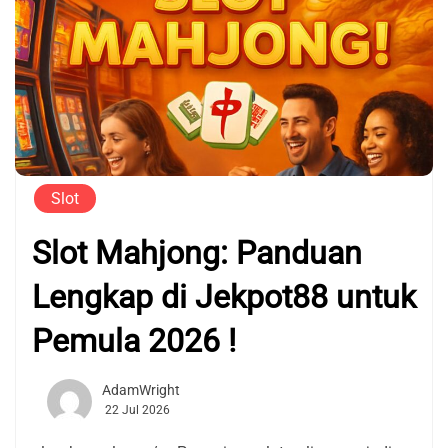
Slot
Slot Mahjong: Panduan
Lengkap di Jekpot88 untuk
Pemula 2026 !
AdamWright
22 Jul 2026