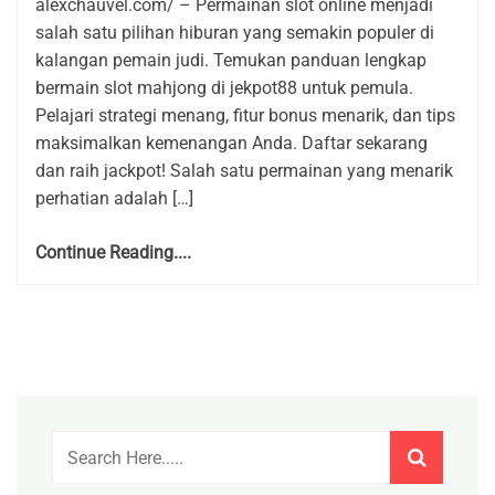
alexchauvel.com/ – Permainan slot online menjadi
salah satu pilihan hiburan yang semakin populer di
kalangan pemain judi. Temukan panduan lengkap
bermain slot mahjong di jekpot88 untuk pemula.
Pelajari strategi menang, fitur bonus menarik, dan tips
maksimalkan kemenangan Anda. Daftar sekarang
dan raih jackpot! Salah satu permainan yang menarik
perhatian adalah […]
Continue Reading....