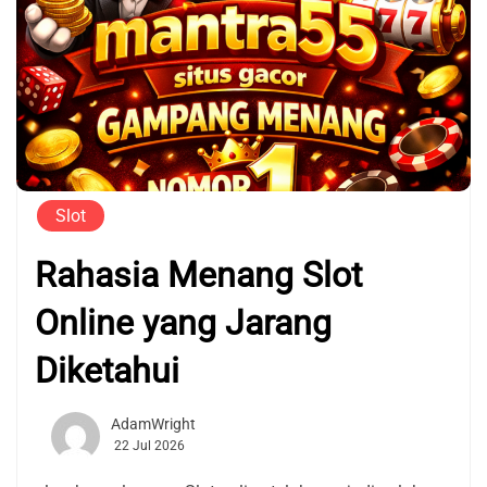
Slot
Rahasia Menang Slot
Online yang Jarang
Diketahui
AdamWright
22 Jul 2026