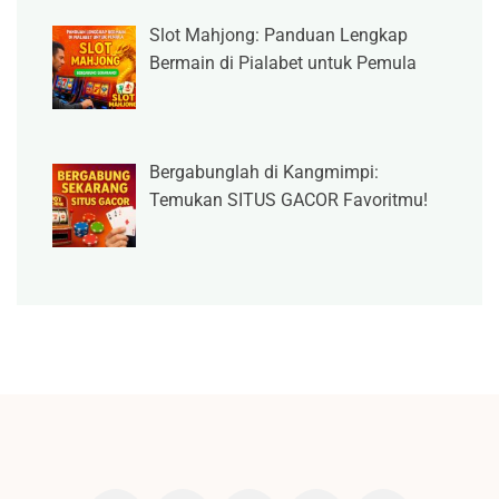
Slot Mahjong: Panduan Lengkap
Bermain di Pialabet untuk Pemula
Bergabunglah di Kangmimpi:
Temukan SITUS GACOR Favoritmu!