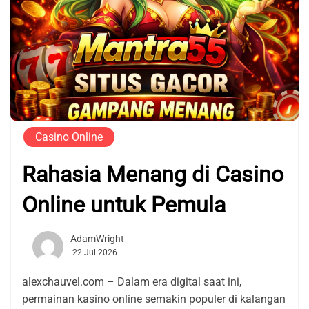
Casino Online
Rahasia Menang di Casino
Online untuk Pemula
AdamWright
22 Jul 2026
alexchauvel.com – Dalam era digital saat ini,
permainan kasino online semakin populer di kalangan