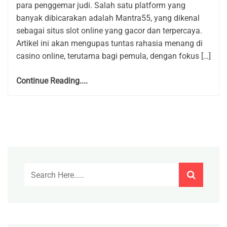
para penggemar judi. Salah satu platform yang
banyak dibicarakan adalah Mantra55, yang dikenal
sebagai situs slot online yang gacor dan terpercaya.
Artikel ini akan mengupas tuntas rahasia menang di
casino online, terutama bagi pemula, dengan fokus […]
Continue Reading....