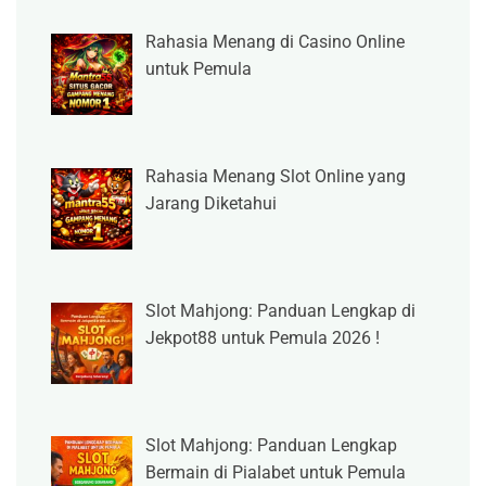
Rahasia Menang di Casino Online
untuk Pemula
Rahasia Menang Slot Online yang
Jarang Diketahui
Slot Mahjong: Panduan Lengkap di
Jekpot88 untuk Pemula 2026 !
Slot Mahjong: Panduan Lengkap
Bermain di Pialabet untuk Pemula